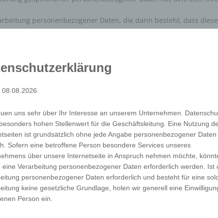
 Verarbeitung personenbezogener Daten, die darin besteht, dass d
die sich auf eine natürliche Person beziehen, zu bewerten, insb
ndheit, persönlicher Vorlieben, Interessen, Zuverlässigkeit, Verhal
herzusagen.
enschutzerklärung
rsonenbezogener Daten in einer Weise, auf welche die personen
: 08.08.2026
r spezifischen betroffenen Person zugeordnet werden können, sofe
anisatorischen Maßnahmen unterliegen, die gewährleisten, dass
euen uns sehr über Ihr Interesse an unserem Unternehmen. Datenschu
rlichen Person zugewiesen werden.
besonders hohen Stellenwert für die Geschäftsleitung. Eine Nutzung d
rarbeitung Verantwortlicher
etseiten ist grundsätzlich ohne jede Angabe personenbezogener Daten
rantwortlicher ist die natürliche oder juristische Person, Behörde,
h. Sofern eine betroffene Person besondere Services unseres
e und Mittel der Verarbeitung von personenbezogenen Daten entsc
nehmens über unsere Internetseite in Anspruch nehmen möchte, könnt
as Recht der Mitgliedstaaten vorgegeben, so kann der Verantwort
 eine Verarbeitung personenbezogener Daten erforderlich werden. Ist 
srecht oder dem Recht der Mitgliedstaaten vorgesehen werden.
eitung personenbezogener Daten erforderlich und besteht für eine sol
eitung keine gesetzliche Grundlage, holen wir generell eine Einwilligun
r juristische Person, Behörde, Einrichtung oder andere Stelle, die
fenen Person ein.