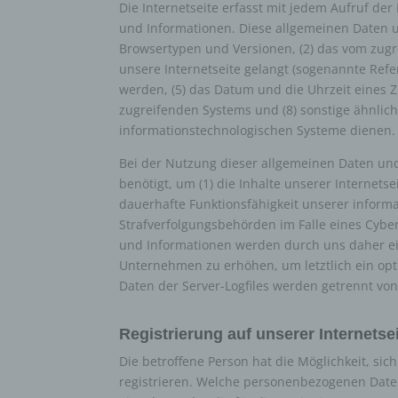
Die Internetseite erfasst mit jedem Aufruf de
Profil
und Informationen. Diese allgemeinen Daten u
die d
Browsertypen und Versionen, (2) das vom zugre
bestim
unsere Internetseite gelangt (sogenannte Refe
bewert
werden, (5) das Datum und die Uhrzeit eines Zug
Lage, 
zugreifenden Systems und (8) sonstige ähnlic
Aufent
informationstechnologischen Systeme dienen.
vorhe
f) 
Bei der Nutzung dieser allgemeinen Daten und
benötigt, um (1) die Inhalte unserer Internetse
Pseudo
dauerhafte Funktionsfähigkeit unserer inform
auf w
Strafverfolgungsbehörden im Falle eines Cybe
Inform
und Informationen werden durch uns daher ein
können
Unternehmen zu erhöhen, um letztlich ein op
techni
Daten der Server-Logfiles werden getrennt v
dass d
natür
g) V
Registrierung auf unserer Internetse
Vera
Die betroffene Person hat die Möglichkeit, si
registrieren. Welche personenbezogenen Daten 
Verant