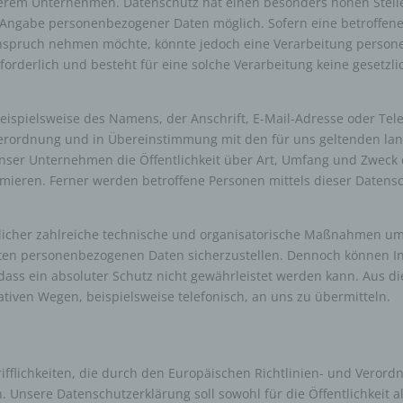
serem Unternehmen. Datenschutz hat einen besonders hohen Stelle
de Angabe personenbezogener Daten möglich. Sofern eine betroffen
nspruch nehmen möchte, könnte jedoch eine Verarbeitung persone
rderlich und besteht für eine solche Verarbeitung keine gesetzli
ispielsweise des Namens, der Anschrift, E-Mail-Adresse oder Tel
verordnung und in Übereinstimmung mit den für uns geltenden l
unser Unternehmen die Öffentlichkeit über Art, Umfang und Zweck
mieren. Ferner werden betroffene Personen mittels dieser Datens
tlicher zahlreiche technische und organisatorische Maßnahmen um
iteten personenbezogenen Daten sicherzustellen. Dennoch können 
dass ein absoluter Schutz nicht gewährleistet werden kann. Aus d
tiven Wegen, beispielsweise telefonisch, an uns zu übermitteln.
ifflichkeiten, die durch den Europäischen Richtlinien- und Veror
Unsere Datenschutzerklärung soll sowohl für die Öffentlichkeit 