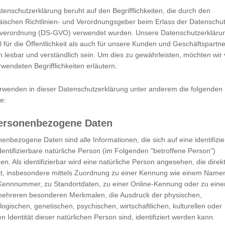
tenschutzerklärung beruht auf den Begrifflichkeiten, die durch den
ischen Richtlinien- und Verordnungsgeber beim Erlass der Datenschut
verordnung (DS-GVO) verwendet wurden. Unsere Datenschutzerklärun
 für die Öffentlichkeit als auch für unsere Kunden und Geschäftspartne
h lesbar und verständlich sein. Um dies zu gewährleisten, möchten wir
rwendeten Begrifflichkeiten erläutern.
rwenden in dieser Datenschutzerklärung unter anderem die folgenden
fe:
personenbezogene Daten
enbezogene Daten sind alle Informationen, die sich auf eine identifizie
dentifizierbare natürliche Person (im Folgenden "betroffene Person")
en. Als identifizierbar wird eine natürliche Person angesehen, die direk
kt, insbesondere mittels Zuordnung zu einer Kennung wie einem Name
s sind Textdateien, welche über einen Internetbrowser auf einem
 Kennnummer, zu Standortdaten, zu einer Online-Kennung oder zu ein
mehreren besonderen Merkmalen, die Ausdruck der physischen,
n Cookies. Viele Cookies enthalten eine sogenannte Cookie-ID. Ein
logischen, genetischen, psychischen, wirtschaftlichen, kulturellen oder
 durch welche Internetseiten und Server dem konkreten Internetb
en Identität dieser natürlichen Person sind, identifiziert werden kann.