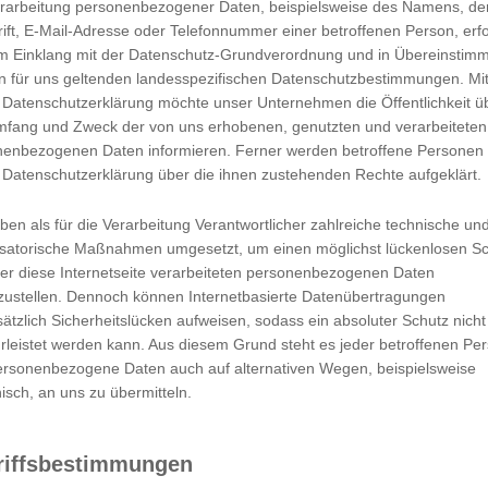
rarbeitung personenbezogener Daten, beispielsweise des Namens, de
ift, E-Mail-Adresse oder Telefonnummer einer betroffenen Person, erfo
che Person, Behörde, Einrichtung oder andere Stelle, der persone
im Einklang mit der Datenschutz-Grundverordnung und in Übereinstim
inen Dritten handelt oder nicht. Behörden, die im Rahmen eines 
n für uns geltenden landesspezifischen Datenschutzbestimmungen. Mit
aten möglicherweise personenbezogene Daten erhalten, gelten jed
 Datenschutzerklärung möchte unser Unternehmen die Öffentlichkeit ü
mfang und Zweck der von uns erhobenen, genutzten und verarbeiteten
 Person, Behörde, Einrichtung oder andere Stelle außer der betrof
enbezogenen Daten informieren. Ferner werden betroffene Personen 
unter der unmittelbaren Verantwortung des Verantwortlichen oder d
 Datenschutzerklärung über die ihnen zustehenden Rechte aufgeklärt.
ben als für die Verarbeitung Verantwortlicher zahlreiche technische un
erson freiwillig für den bestimmten Fall in informierter Weise und
isatorische Maßnahmen umgesetzt, um einen möglichst lückenlosen S
der einer sonstigen eindeutigen bestätigenden Handlung, mit der d
er diese Internetseite verarbeiteten personenbezogenen Daten
zustellen. Dennoch können Internetbasierte Datenübertragungen
den personenbezogenen Daten einverstanden ist.
ätzlich Sicherheitslücken aufweisen, sodass ein absoluter Schutz nicht
leistet werden kann. Aus diesem Grund steht es jeder betroffenen Pe
rbeitung Verantwortlichen
personenbezogene Daten auch auf alternativen Wegen, beispielsweise
rundverordnung, sonstiger in den Mitgliedstaaten der Europäisch
nisch, an uns zu übermitteln.
chem Charakter ist:
riffsbestimmungen