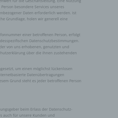
nwert für die Geschäftsleitung. Eine Nutzung
e Person besondere Services unseres
nbezogener Daten erforderlich werden. Ist
che Grundlage, holen wir generell eine
efonnummer einer betroffenen Person, erfolgt
andesspezifischen Datenschutzbestimmungen.
 der von uns erhobenen, genutzten und
chutzerklärung über die ihnen zustehenden
gesetzt, um einen möglichst lückenlosen
Internetbasierte Datenübertragungen
iesem Grund steht es jeder betroffenen Person
dnungsgeber beim Erlass der Datenschutz-
als auch für unsere Kunden und