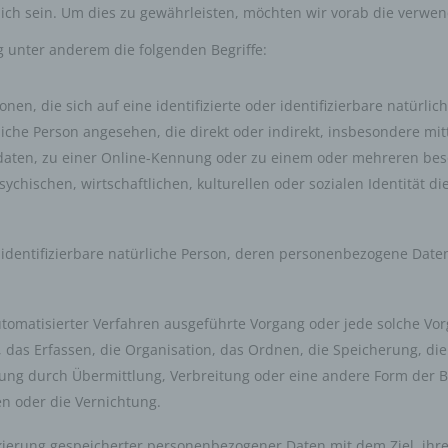
ich sein. Um dies zu gewährleisten, möchten wir vorab die verwend
 unter anderem die folgenden Begriffe:
en, die sich auf eine identifizierte oder identifizierbare natürli
ürliche Person angesehen, die direkt oder indirekt, insbesondere 
aten, zu einer Online-Kennung oder zu einem oder mehreren be
chischen, wirtschaftlichen, kulturellen oder sozialen Identität die
der identifizierbare natürliche Person, deren personenbezogene Dat
 automatisierter Verfahren ausgeführte Vorgang oder jede solche
das Erfassen, die Organisation, das Ordnen, die Speicherung, di
ung durch Übermittlung, Verbreitung oder eine andere Form der Be
n oder die Vernichtung.
g
kierung gespeicherter personenbezogener Daten mit dem Ziel, ihre