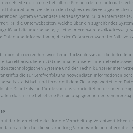
r Internetseite durch eine betroffene Person oder ein automatisier
ing ist jede Art der automatisierten Verarbeitung personenbezogener Da
nd Informationen werden in den Logfiles des Servers gespeichert.
arin besteht, dass diese personenbezogenen Daten verwendet werden,
ifenden System verwendete Betriebssystem, (3) die Internetseite,
mte persönliche Aspekte, die sich auf eine natürliche Person beziehen,
rrer), (4) die Unterwebseiten, welche über ein zugreifendes System
en, insbesondere, um Aspekte bezüglich Arbeitsleistung, wirtschaftlich
riffs auf die Internetseite, (6) eine Internet-Protokoll-Adresse (IP-
Gesundheit, persönlicher Vorlieben, Interessen, Zuverlässigkeit, Verhal
he Daten und Informationen, die der Gefahrenabwehr im Falle von 
haltsort oder Ortswechsel dieser natürlichen Person zu analysieren od
rzusagen.
Pseudonymisierung
 Informationen ziehen wird keine Rückschlüsse auf die betroffen
ite korrekt auszuliefern, (2) die Inhalte unserer Internetseite sowi
nymisierung ist die Verarbeitung personenbezogener Daten in einer 
ationstechnologischen Systeme und der Technik unserer Internetse
elche die personenbezogenen Daten ohne Hinzuziehung zusätzlicher
rangriffes die zur Strafverfolgung notwendigen Informationen ber
ationen nicht mehr einer spezifischen betroffenen Person zugeordnet
erseits statistisch und ferner mit dem Ziel ausgewertet, den Dat
, sofern diese zusätzlichen Informationen gesondert aufbewahrt werd
timales Schutzniveau für die von uns verarbeiteten personenbezo
schen und organisatorischen Maßnahmen unterliegen, die gewährleist
on allen durch eine betroffene Person angegebenen personenbezog
ie personenbezogenen Daten nicht einer identifizierten oder identifizie
lichen Person zugewiesen werden.
erantwortlicher oder für die Verarbeitung
ite
ntwortlicher
ch auf der Internetseite des für die Verarbeitung Verantwortlich
dabei an den für die Verarbeitung Verantwortlichen übermittelt w
wortlicher oder für die Verarbeitung Verantwortlicher ist die natürliche 