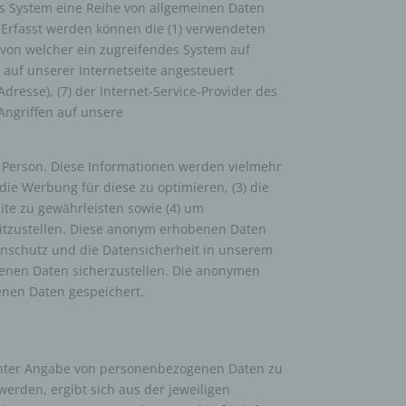
tes System eine Reihe von allgemeinen Daten
ten,
 Erfasst werden können die (1) verwendeten
 um
 von welcher ein zugreifendes System auf
 zu
 auf unserer Internetseite angesteuert
er
Adresse), (7) der Internet-Service-Provider des
ten,
Angriffen auf unsere
er
e Person. Diese Informationen werden vielmehr
e die Werbung für diese zu optimieren, (3) die
Weise,
ite zu gewährleisten sowie (4) um
eitzustellen. Diese anonym erhobenen Daten
 werden
enschutz und die Datensicherheit in unserem
en und
genen Daten sicherzustellen. Die anonymen
en,
enen Daten gespeichert.
rbaren
en unter Angabe von personenbezogenen Daten zu
erden, ergibt sich aus der jeweiligen
oder