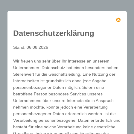
Datenschutzerklärung
Stand: 06.08.2026
Wir freuen uns sehr über Ihr Interesse an unserem
p
Intensive
Unternehmen. Datenschutz hat einen besonders hohen
Stellenwert für die Geschäftsleitung. Eine Nutzung der
Einweisung
Internetseiten ist grundsätzlich ohne jede Angabe
personenbezogener Daten möglich. Sofern eine
für Patienten, Angehörige,
betroffene Person besondere Services unseres
Pflegepersonal und Ärzte
Unternehmens über unsere Internetseite in Anspruch
nehmen möchte, könnte jedoch eine Verarbeitung
personenbezogener Daten erforderlich werden. Ist die
Verarbeitung personenbezogener Daten erforderlich und
besteht für eine solche Verarbeitung keine gesetzliche
Grundlage, holen wir generell eine Einwilligung der