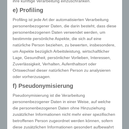
ihre künftige Verarbeitung einzuschränken.
e) Profiling
Profiling ist jede Art der automatisierten Verarbeitung
i
Pflege-
personenbezogener Daten, die darin besteht, dass diese
Dokumentation
personenbezogenen Daten verwendet werden, um
bestimmte persönliche Aspekte, die sich auf eine
Selbstverständlich
natürliche Person beziehen, zu bewerten, insbesondere,
um Aspekte bezüglich Arbeitsleistung, wirtschaftlicher
expertenstandard-konform
Lage, Gesundheit, persönlicher Vorlieben, Interessen,
Zuverlässigkeit, Verhalten, Aufenthaltsort oder
Ortswechsel dieser natürlichen Person zu analysieren
oder vorherzusagen.
f) Pseudonymisierung
Pseudonymisierung ist die Verarbeitung
personenbezogener Daten in einer Weise, auf welche

Begleitung
die personenbezogenen Daten ohne Hinzuziehung
Wundprojekte
zusätzlicher Informationen nicht mehr einer spezifischen
betroffenen Person zugeordnet werden können, sofern
einrichtungsinterne
diese zusätzlichen Informationen gesondert aufbewahrt